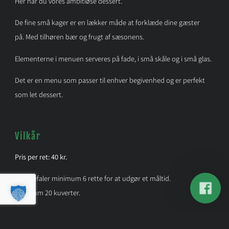
Her har du vores ambitiøse dessert.
De fine små kager er en lækker måde at forklæde dine gæster
på. Med tilhøren bær og frugt af sæsonens.
Elementerne i menuen serveres på fade, i små skåle og i små glas.
Det er en menu som passer til enhver begivenhed og er perfekt
som let dessert.
Vilkår
Pris per ret: 40 kr.
Vi anbefaler minimum 6 rette for at udgør et måltid.
Minimum 20 kuverter.
Vi tilpasser gerne menuen efter dine personlige ønsker.
Mad ud af huset afhentes i cafeen og brugt service returneres